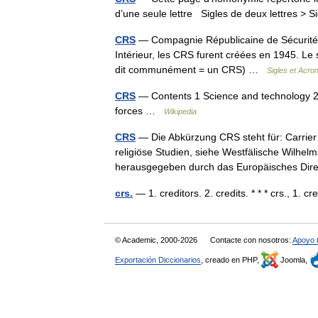
d’une seule lettre Sigles de deux lettres > S
CRS
— Compagnie Républicaine de Sécurité. F
Intérieur, les CRS furent créées en 1945. L
dit communément = un CRS) …
Sigles et Acro
CRS
— Contents 1 Science and technology 2
forces …
Wikipedia
CRS
— Die Abkürzung CRS steht für: Carrier 
religiöse Studien, siehe Westfälische Wilhe
herausgegeben durch das Europäisches D
crs.
— 1. creditors. 2. credits. * * * crs., 1. 
© Academic, 2000-2026
Contacte con nosotros:
Apoyo 
Exportación Diccionarios
, creado en PHP,
Joomla,