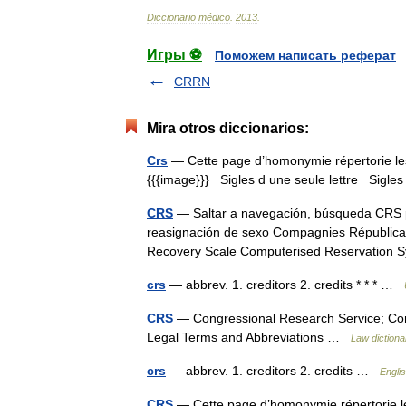
Diccionario
médico
.
2013
.
Игры ⚽
Поможем написать реферат
CRRN
Mira otros diccionarios:
Crs
— Cette page d’homonymie répertorie les 
{{{image}}} Sigles d une seule lettre Sigles 
CRS
— Saltar a navegación, búsqueda CRS pue
reasignación de sexo Compagnies Républicai
Recovery Scale Computerised Reservatio
crs
— abbrev. 1. creditors 2. credits * * * …
CRS
— Congressional Research Service; Comm
Legal Terms and Abbreviations …
Law dictiona
crs
— abbrev. 1. creditors 2. credits …
Englis
CRS
— Cette page d’homonymie répertorie le