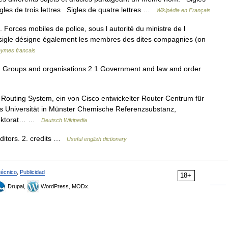
igles de trois lettres Sigles de quatre lettres …
Wikipédia en Français
orces mobiles de police, sous l autorité du ministre de l
e sigle désigne également les membres des dites compagnies (on
nymes francais
 Groups and organisations 2.1 Government and law and order
Routing System, ein von Cisco entwickelter Router Centrum für
lms Universität in Münster Chemische Referenzsubstanz,
irektorat… …
Deutsch Wikipedia
creditors. 2. credits …
Useful english dictionary
técnico
,
Publicidad
18+
Drupal,
WordPress, MODx.