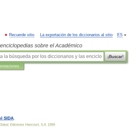
Recuerde sitio
La exportación de los diccionarios al sitio
ES
s enciclopedias sobre el Académico
¡Buscar!
rpretaciones
el
SIDA
.
Salud
,
Ediciones
Hancourt
,
S
.
A
.
1999
.