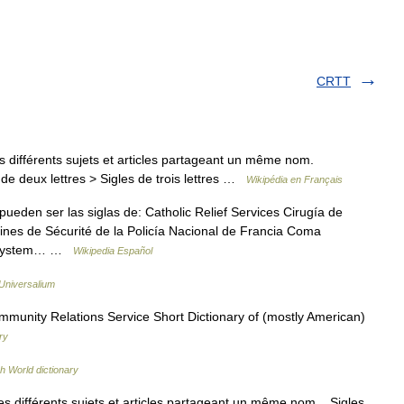
CRTT
différents sujets et articles partageant un même nom.
de deux lettres > Sigles de trois lettres …
Wikipédia en Français
den ser las siglas de: Catholic Relief Services Cirugía de
nes de Sécurité de la Policía Nacional de Francia Coma
n System… …
Wikipedia Español
Universalium
unity Relations Service Short Dictionary of (mostly American)
ry
h World dictionary
s différents sujets et articles partageant un même nom. Sigles