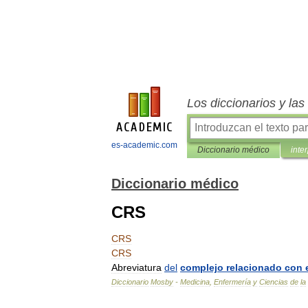
Los diccionarios y la
es-academic.com
Diccionario médico
inte
Diccionario médico
CRS
CRS
CRS
Abreviatura
del
complejo
relacionado
con
Diccionario
Mosby
-
Medicina
,
Enfermería
y
Ciencias
de
la